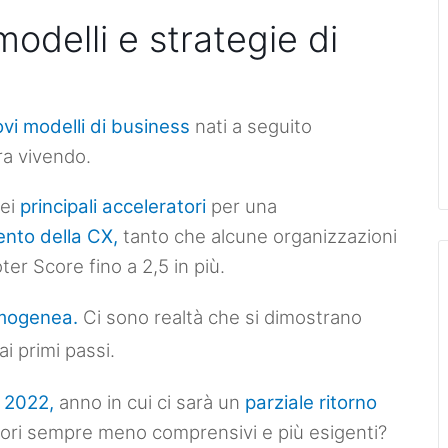
odelli e strategie di
e
vi modelli di business
nati a seguito
ra vivendo.
dei
principali acceleratori
per una
ento della CX,
tanto che alcune organizzazioni
er Score fino a 2,5 in più.
 omogenea.
Ci sono realtà che
si dimostrano
i primi passi.
l 2022,
anno in cui ci sarà un
parziale ritorno
ori sempre meno comprensivi e più esigenti?