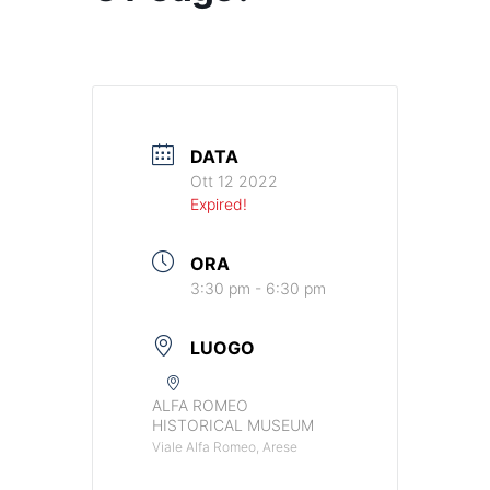
DATA
Ott 12 2022
Expired!
ORA
3:30 pm - 6:30 pm
LUOGO
ALFA ROMEO
HISTORICAL MUSEUM
Viale Alfa Romeo, Arese